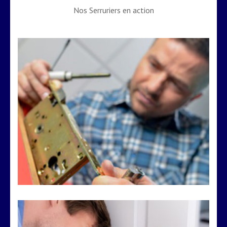
Nos Serruriers en action
Changement de serrure encastrée à
cylindre
Remplacement complet d’un boîtier serrure à cylindre
européen à encastrer
VOIR LES DÉTAILS