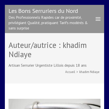
Aller
Les Bons Serruriers du Nord
au
Des Professionnels Rapides car de proximité,
contenu
privilégiant Qualité, pratiquant Tarifs modérés &
(Pressez
sans surprise
Entrée)
Auteur/autrice :
khadim
Ndiaye
Artisan Serrurier Urgentiste Lillois depuis 18 ans
Accueil
>
khadim Ndiaye