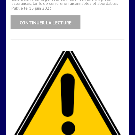
assurances
,
tarifs de serrurerie raisonnables et abordables
Publié le
15 juin 2023
CONTINUER LA LECTURE