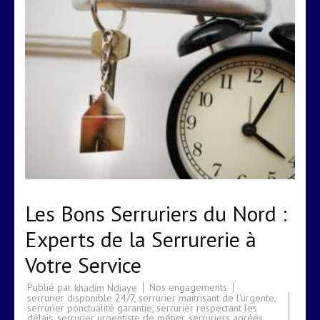
Les Bons Serruriers du Nord :
Experts de la Serrurerie à
Votre Service
Publié par
Nos engagements
khadim Ndiaye
serrurier disponible 24/7
,
serrurier maitrisant de l’urgente
,
serrurier ponctualité garantie
,
serrurier respectant les
délais
,
serrurier urgentiste de métier
,
serruriers agréés