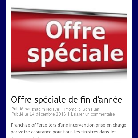
Offre spéciale de fin d’année
Publié par
Promo & Bon Plan
khadim Ndiaye
sur
Publié le
14 décembre 2018
Laisser un commentaire
Offre
spéciale
Franchise offerte lors d’une intervention prise en charge
de
fin
par votre assurance pour tous les sinistres dans les
d’année